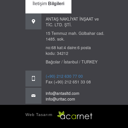
İletişim
Bilgileri
ANTAŞ NAKLİYAT İNŞAAT ve
TİC. LTD. ŞTİ.
15 Temmuz mah. Gülbahar cad.
1485. sok.
no:68 kat:4 daire:6 posta
kodu: 34212
Bağcılar / İstanbul / TURKEY
(+90) 212 630 77 00
Fax (+90) 212 651 33 08
info@antasltd.com
info@uritac.com
Web Tasarım