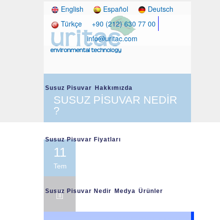
English
Español
Deutsch
Türkçe
+90 (212) 630 77 00
info@uritac.com
Susuz Pisuvar
Hakkımızda
SUSUZ PİSUVAR NEDİR
?
Susuz Pisuvar Fiyatları
11
Tem
Susuz Pisuvar Nedir
Medya
Ürünler