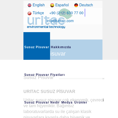
English
Español
Deutsch
Türkçe
+90 (212) 630 77 00
info@uritac.com
Susuz Pisuvar
Hakkımızda
Susuz Pisuvar
Susuz Pisuvar Fiyatları
Susuz Pisuvar
URITAC SUSUZ PİSUVAR
Uritac susuz pisuvar çok ekonomik, çevreci
Susuz Pisuvar Nedir
Medya
Ürünler
ve tam hijyeniktir. Bağımsız
laboratuvarlarda su ile çalışan klasik
pisuvarlara kıyasla daha hijyenik ve