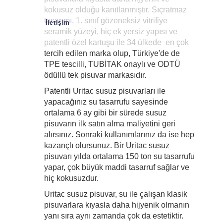
kokusuz olduğu kanıtlanmıştır. Sıçratmaz
tasarımı, 1. sınıf gözeneksiz vitrifiye
İletişim
seramik yüzeyi, hiç ek yersiz yapısı ve
patentli özel kartuşu ile 34 ülkede en çok
tercih edilen marka olup, Türkiye'de de
TPE tescilli, TUBİTAK onaylı ve ODTÜ
ödüllü tek pisuvar markasıdır.
Patentli Uritac susuz pisuvarları ile
yapacağınız su tasarrufu sayesinde
ortalama 6 ay gibi bir sürede susuz
pisuvarın ilk satın alma maliyetini geri
alırsınız. Sonraki kullanımlarınız da ise hep
kazançlı olursunuz. Bir Uritac susuz
pisuvarı yılda ortalama 150 ton su tasarrufu
yapar, çok büyük maddi tasarruf sağlar ve
hiç kokusuzdur.
Uritac susuz pisuvar, su ile çalışan klasik
pisuvarlara kıyasla daha hijyenik olmanın
yanı sıra aynı zamanda çok da estetiktir.